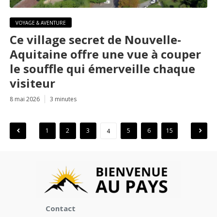
VOYAGE & AVENTURE
Ce village secret de Nouvelle-
Aquitaine offre une vue à couper
le souffle qui émerveille chaque
visiteur
8 mai 2026
3 minutes
Pagination
1
2
3
5
6
15
4
des
publications
Contact