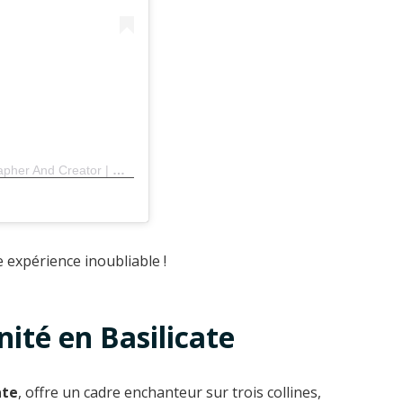
Une publication partagée par Armando Salerni | Photographer And Creator | 7️⃣🚁🔴⚫️⚽️📱📸💻🎮🃏🎧 (@armandosalerni7)
e expérience inoubliable !
énité en Basilicate
ate
, offre un cadre enchanteur sur trois collines,