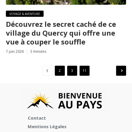
VOYAGE & AVENTURE
Découvrez le secret caché de ce
village du Quercy qui offre une
vue à couper le souffle
7 juin 2026
3 minutes
Pagination
2
3
11
1
des
publications
Contact
Mentions Légales