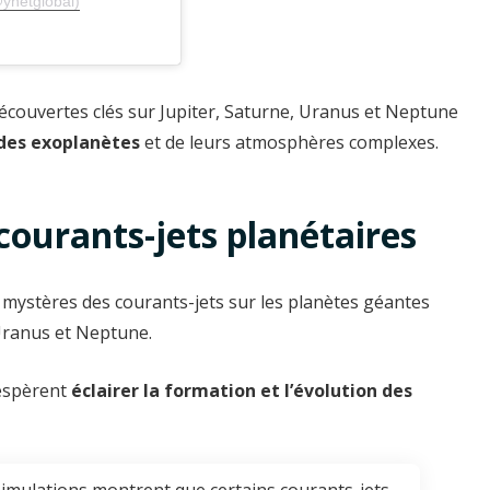
@ynetglobal)
écouvertes clés sur Jupiter, Saturne, Uranus et Neptune
des exoplanètes
et de leurs atmosphères complexes.
ourants-jets planétaires
es mystères des courants-jets sur les planètes géantes
 Uranus et Neptune.
 espèrent
éclairer la formation et l’évolution des
simulations montrent que certains courants-jets