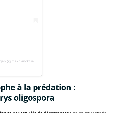
Une publication partagée par Max Planck Campus Tübingen (@maxplancktuebingen)
phe à la prédation :
rys oligospora
tingue par son rôle de décomposeur
, se nourrissant de