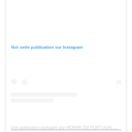
Voir cette publication sur Instagram
Une publication partagée par MORAR EM PORTUGAL 🇧🇷&🇵🇹 (@moraremportugalof)