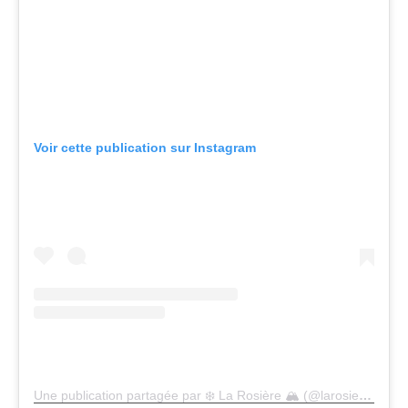
Voir cette publication sur Instagram
Une publication partagée par ❄️ La Rosière 🏔 (@larosiere1850)