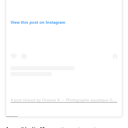
View this post on Instagram
A post shared by Oceane K. – Photographe aquatique Grossesse & Femme (@oceanek.subgraphy)