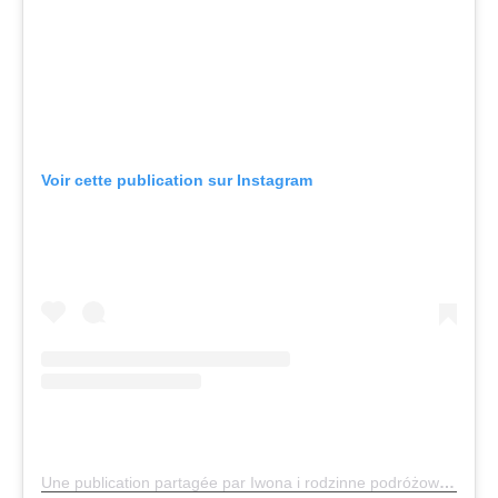
Voir cette publication sur Instagram
Une publication partagée par Iwona i rodzinne podróżowanie 🌍✈️📷 (@travelovisko)